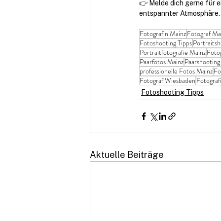
👉 Melde dich gerne für e
entspannter Atmosphäre.
Fotografin Mainz
Fotograf Ma
Fotoshooting Tipps
Portraits
Portraitfotografie Mainz
Fotog
Paarfotos Mainz
Paarshooting
professionelle Fotos Mainz
Fo
Fotograf Wiesbaden
Fotograf
Fotoshooting Tipps
Aktuelle Beiträge