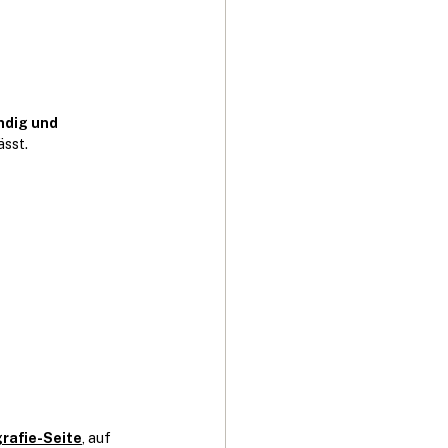
ndig und 
ässt.
rafie-Seite
, auf 