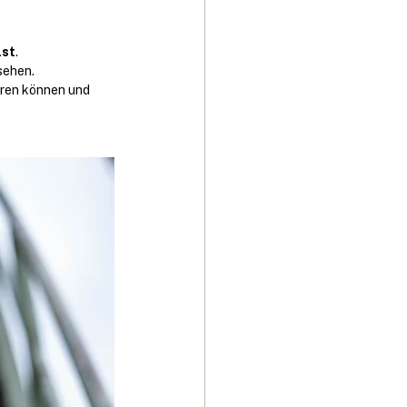
lst
.
sehen.
eren können und 