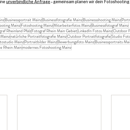
ine 
unverbindliche Anfrage
 – gemeinsam planen wir dein Fotoshooting 
inz
Businessportrait Mainz
Businessfotografie Mainz
Businessshooting Mainz
Portr
hooting Mainz
Fotoshooting Mainz
Mitarbeiterfotos Mainz
Businessfotograf Mainz
raf Rheinland Pfalz
Fotograf Rhein Main Gebiet
LinkedIn Fotos Mainz
Outdoor F
 Mainz
natürliche Portraitfotografie Mainz
Outdoor Portraitfotografie
Studio Fot
tostudio Mainz
Portraitbilder Mainz
Bewerbungsfoto Mainz
Businessportraits Mai
ie Rhein Main
modernes Fotoshooting Mainz