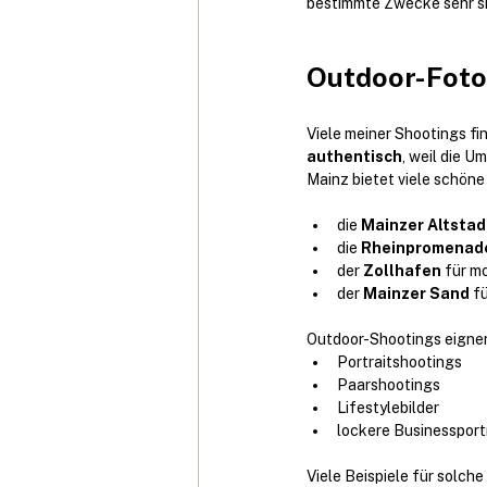
bestimmte Zwecke sehr sin
Outdoor-Fotos
Viele meiner Shootings fi
authentisch
, weil die 
Mainz bietet viele schöne 
die 
Mainzer Altstad
die 
Rheinpromenad
der 
Zollhafen
 für m
der 
Mainzer Sand
 f
Outdoor-Shootings eignen
Portraitshootings
Paarshootings
Lifestylebilder
lockere Businessport
Viele Beispiele für solche