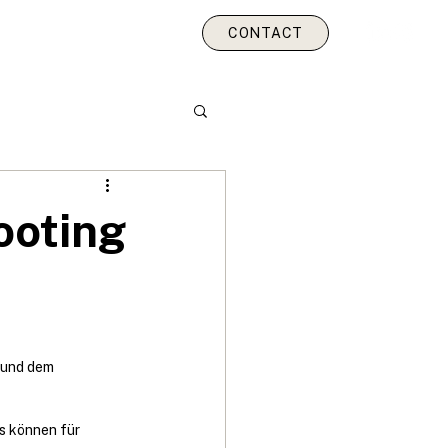
CONTACT
wertes
ooting
 und dem 
s können für 