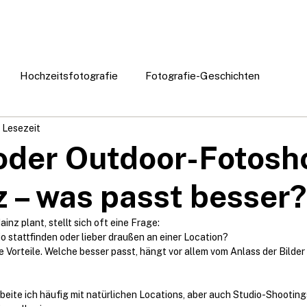
E
FOTOGRAFIE
ABOUT ME
BLOG
Hochzeitsfotografie
Fotografie-Geschichten
. Lesezeit
Fotoshooting Tipps
Businessfotografie
Wissens
oder Outdoor-Fotosh
z – was passt besser?
inz plant, stellt sich oft eine Frage:
io stattfinden oder lieber draußen an einer Location?
e Vorteile. Welche besser passt, hängt vor allem vom Anlass der Bilder
rbeite ich häufig mit natürlichen Locations, aber auch Studio-Shooting