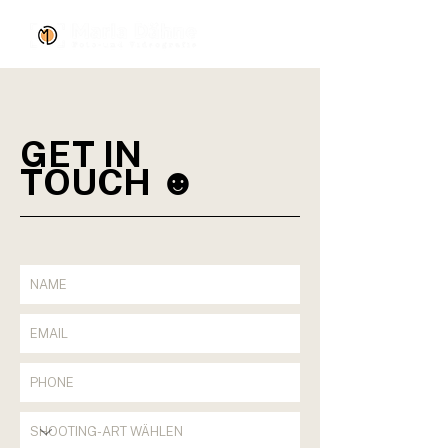
GET IN
TOUCH
☻