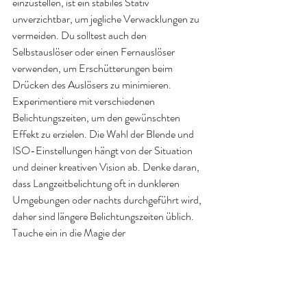
einzustellen, ist ein stabiles Stativ 
unverzichtbar, um jegliche Verwacklungen zu 
vermeiden. Du solltest auch den 
Selbstauslöser oder einen Fernauslöser 
verwenden, um Erschütterungen beim 
Drücken des Auslösers zu minimieren. 
Experimentiere mit verschiedenen 
Belichtungszeiten, um den gewünschten 
Effekt zu erzielen. Die Wahl der Blende und 
ISO-Einstellungen hängt von der Situation 
und deiner kreativen Vision ab. Denke daran, 
dass Langzeitbelichtung oft in dunkleren 
Umgebungen oder nachts durchgeführt wird, 
daher sind längere Belichtungszeiten üblich.
Tauche ein in die Magie der 
Langzeitbelichtung, einen Tanz mit Licht und 
Zeit, der die Welt in ihrer fließenden 
Bewegung festhält und die unsichtbaren 
Spuren der Zeit sichtbar macht. Nutze diese 