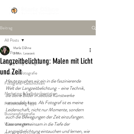
Beitrag
All Posts
Marla Dähne
All Posts
3 Min. Lesezeit
Langzeitbelichtung: Malen mit Licht
Fotografiegrundlagen
und Zeit
Hochzeitsfotografie
Heute tauchen wir ein in die faszinierende 
Fotografie-Geschichten
Welt der Langzeitbelichtung – eine Technik, 
Marketing & Selbstpräsentation
die deine Bilder in zeitlose Kunstwerke 
verwandeln kann. Als Fotograf ist es meine 
Fotoshooting Tipps
Leidenschaft, nicht nur Momente, sondern 
Businessfotografie
auch die Bewegungen der Zeit einzufangen. 
Lass uns gemeinsam in die Tiefe der 
Wissenswertes
Langzeitbelichtung eintauchen und lernen, wie 