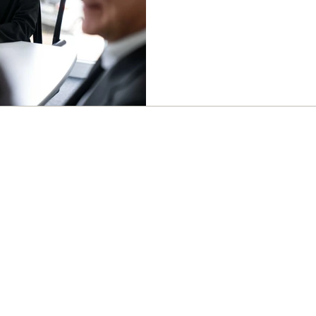
hier kommt Businessfotografie ins Spiel. Vertrauen entsteht
durch gute Bilder Professionell
Menschen oder Räume. Sie verm
Professionalität Persönlichkeit
etwa bei