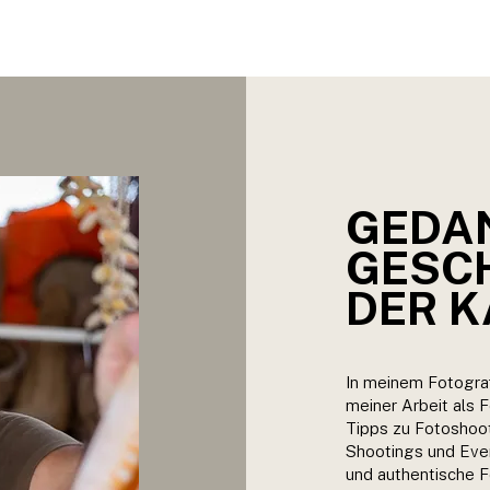
E
FOTOGRAFIE
ABOUT ME
BLOG
GEDAN
GESCH
DER 
In meinem Fotograf
meiner Arbeit als F
Tipps zu Fotoshoot
Shootings und Even
und authentische F