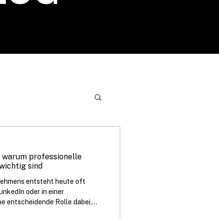
wertes
– warum professionelle
wichtig sind
nehmens entsteht heute oft
LinkedIn oder in einer
ine entscheidende Rolle dabei,
hmen wahrgenommen wird. Genau