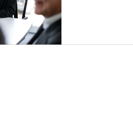
hier kommt Businessfotografie ins Spiel. Vertrauen entsteht
durch gute Bilder Professionell
Menschen oder Räume. Sie verm
Professionalität Persönlichkeit
etwa bei