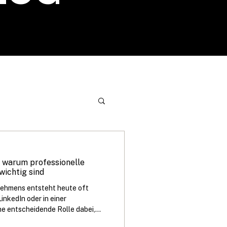
wertes
– warum professionelle
wichtig sind
nehmens entsteht heute oft
LinkedIn oder in einer
ine entscheidende Rolle dabei,
hmen wahrgenommen wird. Genau