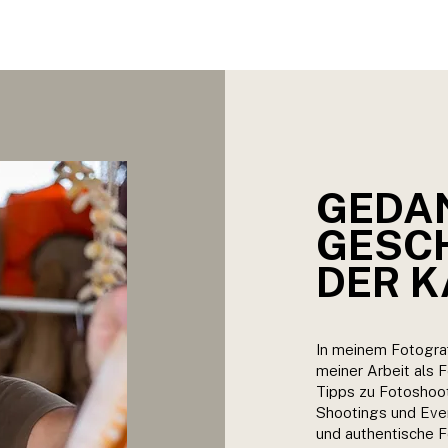
E
FOTOGRAFIE
ABOUT ME
BLOG
GEDAN
GESCH
DER 
In meinem Fotograf
meiner Arbeit als F
Tipps zu Fotoshoot
Shootings und Even
und authentische F